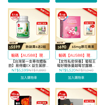
輸碼【AU588】現折
輸碼【AU588】現折
【台灣第一支專攻體脂
【女性私密保養】葡萄王
$588唯此組參與15天
$588。囤貨推薦，新
肪】易得纖EX 益生菌膠囊
莓好關係蔓越莓甘露糖益
60粒(國家健康認證) x 6
生菌2g*30條/盒 x 8入組
NT$5,599
NT$11,880
NT$5,520
NT$11,040
體驗無效退費，粉色瓶
品嚐鮮5折
瓶- 加贈舒敏優30粒x1瓶
加入購物車
加入購物車
裝試用1瓶。
+夜極薑黃30粒x1瓶 (※組
合已含贈品)