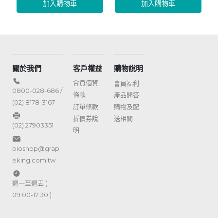
加入購物車
加入購物車
關於我們
客戶權益
購物說明
會員個資
會員福利
0800-028-686 /
條款
產品問答
(02) 8178-3167
訂單條款
購物及配
折價券說
送相關
(02) 27903351
明
bioshop@grap
eking.com.tw
週一至週五 (
09:00-17:30 )