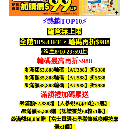
⚡熱銷TOP10⚡
寵爸無上限
全館10%OFF，輸碼再折$988
(※至8/10 23:59止)
輸碼最高再折$988
🔖滿額$3,888輸碼【AU388】折$388
🔖滿額$5,888輸碼【AU588】折$588
🔖滿額$8,888輸碼【AU988】折$988
滿額禮加碼累送
🎁滿額$2,888贈【人蔘蜆B群30粒x1瓶】
🎁滿額$5,888贈【認證靈芝60粒x1瓶】
🎁滿額$8,888贈【富士電通石墨稀熱感喚眼按摩
儀x1個】