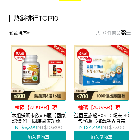
熱銷排行TOP10
預設排序
共 10 件商品
輸碼【AU988】現折
輸碼【AU588】現折
本組送瑪卡飲x16瓶【國家
益菌王旗艦EX400粉末 30
$988
$588
認證 唯一同時國家功效核
包*6盒【挑戰業界最高
可】認證樟芝王60粒*8瓶
400億活菌保證】益生菌
NT$6,399
NT$10,800
NT$4,499
NT$7,500
(精選牛樟芝萃取) (※組合
王者全新升級！
加入購物車
加入購物車
已含贈品)