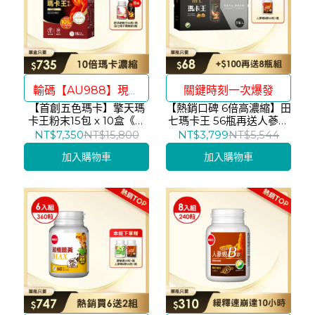
輸碼【AU988】現折
關鍵時刻一次爆發
【首創五色瑪卡】擎天瑪
【熱銷口碑 6倍高濃縮】田
$988
卡王粉末15包 x 10盒《專
七瑪卡王 56瓶再送人蔘蜆
利挺益優菌(羊肚菌菌絲
B群30粒1瓶 (※此組已包
NT$7,350
NT$15,800
NT$3,799
NT$5,544
體)》
含贈品)
加入購物車
加入購物車