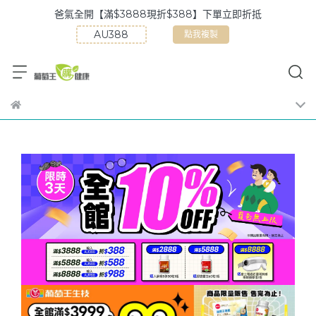
爸氣全開【滿$3888現折$388】下單立即折抵
點我複製