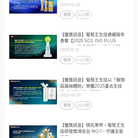
肯定！
2025-12-24
獲獎
2025年
【獲獎訊息】葡萄王生技連續兩年
勇奪【2025 SGS ISO PLUS
Awards 環境管理制度績效典範
2025-12-12
獎】榮耀肯定！
獲獎
2025年
【獲獎訊息】葡萄王生技以「猴頭
菇菌絲體粉」榮獲2025臺北生技
獎【創新技術－銅獎】！
2025-10-27
獲獎
2025年
【獲獎訊息】領先業界，葡萄王生
技研發獎項全台 NO.1，守護全家
健康！