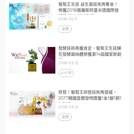
葡萄王生技 益生菌技術再奪金！
榮獲2018俄羅斯阿基米德國際發
明展 雙金 雙特別獎
2018-05-11
金牌
發酵技術再獲肯定，葡萄王生技蟬
花發酵菌絲體榮獲第14屆國家新創
獎！
2018-03-12
2017年
恭賀！葡萄王研發技術再發威，
2017韓國首爾發明獎獲1金1銀1銅1
特別獎！
2018-03-12
金牌