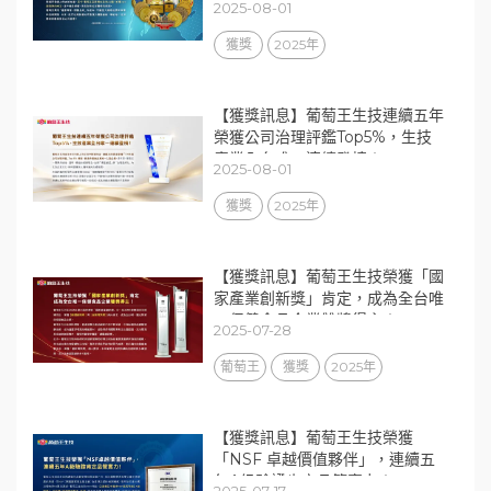
2025-08-01
獲獎
2025年
【獲獎訊息】葡萄王生技連續五年
榮獲公司治理評鑑Top5%，生技
產業全台唯一連續登榜！
2025-08-01
獲獎
2025年
【獲獎訊息】葡萄王生技榮獲「國
家產業創新獎」肯定，成為全台唯
一保健食品企業雙獎得主！
2025-07-28
葡萄王
獲獎
2025年
【獲獎訊息】葡萄王生技榮獲
「NSF 卓越價值夥伴」，連續五
年A級驗證肯定品管實力！