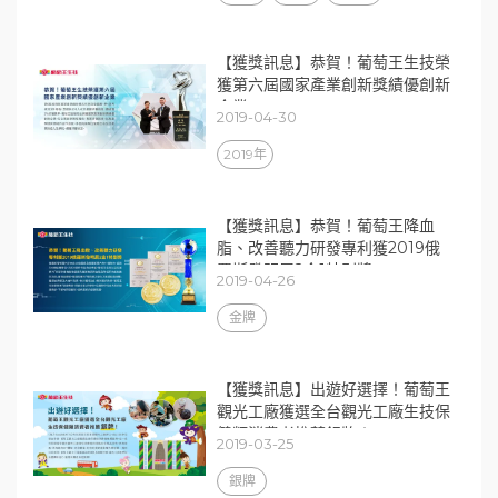
【獲獎訊息】恭賀！葡萄王生技榮
獲第六屆國家產業創新獎績優創新
企業
2019-04-30
2019年
【獲獎訊息】恭賀！葡萄王降血
脂、改善聽力研發專利獲2019俄
羅斯發明展2金1特別獎
2019-04-26
金牌
【獲獎訊息】出遊好選擇！葡萄王
觀光工廠獲選全台觀光工廠生技保
健類消費者推薦銀牌！
2019-03-25
銀牌