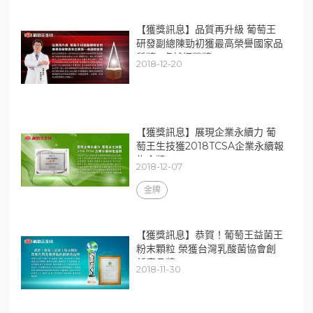
【獲獎訊息】品質再升級 葡萄王
研發副總陳勁初獲最高榮譽國家品
質獎─卓越經營獎
2018-12-20
【獲獎訊息】展現企業永續力 葡
萄王生技獲2018TCSA企業永續報
告金獎
2018-12-07
金牌
【獲獎訊息】恭賀！葡萄王益菌王
粉末顆粒 榮獲台灣乳酸菌協會創
新產品獎
2018-11-30