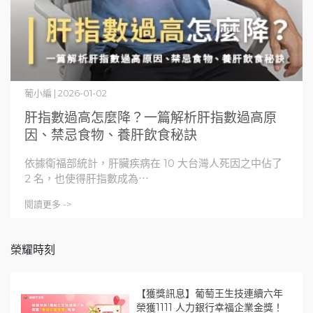
葡小編 | 2026-01-02
肝指數過高怎麼降？一篇解析肝指數過高原
因、禁忌食物、養肝飲食秘訣
依據衛福部統計，肝臟疾病在 10 大台灣人死因之中佔了
2 名，也使得肝指數成為⋯
閱讀更多 ->
榮耀時刻
【獲獎訊息】葡萄王生技連續六年
榮獲1111 人力銀行幸福企業金獎！