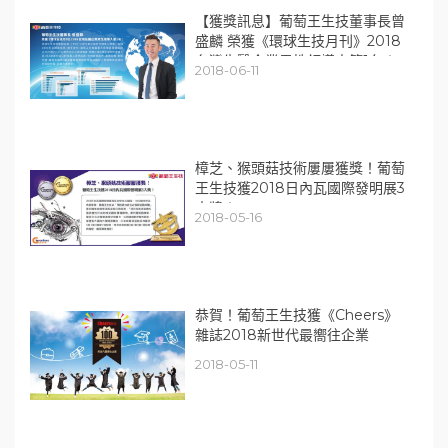
【獲獎訊息】葡萄王生技董事長曾
盛麟 榮獲《環球生技月刊》2018
台灣生醫企業男性領導人第1名！
2018-06-11
樟芝、猴頭菇技術屢屢獲獎！葡萄
王生技獲2018日內瓦國際發明展3
大獎！
2018-05-16
恭賀！葡萄王生技獲《Cheers》
雜誌2018新世代最嚮往企業
2018-05-11