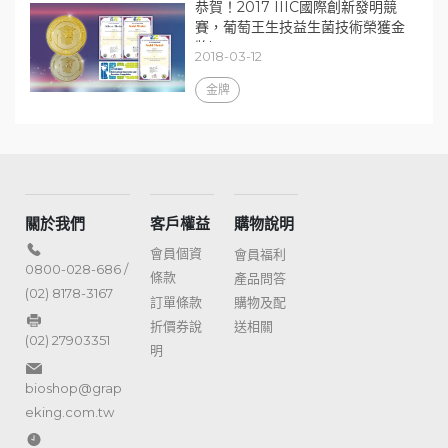
恭賀！2017 IIIC國際創新發明競
賽，葡萄王生技益生菌技術榮獲金
牌!
2018-03-12
金牌
關於我們
客戶權益
購物說明
會員個資
會員福利
0800-028-686 /
條款
產品問答
(02) 8178-3167
訂單條款
購物及配
折價券說
送相關
(02) 27903351
明
bioshop@grap
eking.com.tw