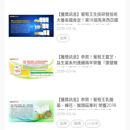
【獲獎訊息】葡萄王生技研發技術
大獲各國肯定！第18屆馬來西亞國
際發明展一舉榮獲2金5特別獎！
2019-03-14
金牌
【獲獎訊息】恭賀！葡萄王靈芝、
益生菌系列連續兩年榮獲『康健雜
誌讀者票選信賴品牌』！
2019-03-14
【獲獎訊息】恭賀！葡萄王乳酸
菌、蟬花、猴頭菇專利 榮獲2018
韓國首爾發明展2金1銀1特別獎
2019-03-14
金牌
銀牌
2018年