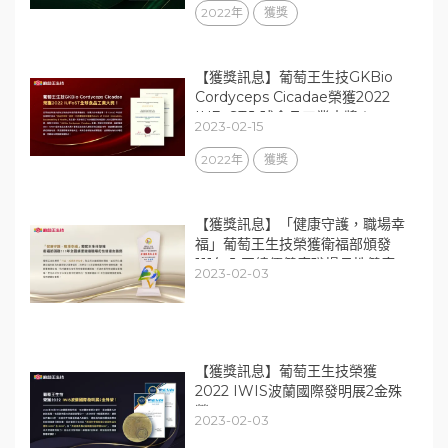
2022年
獲獎
【獲獎訊息】葡萄王生技GKBio
Cordyceps Cicadae榮獲2022
IUFoST全球食品工業大獎！
2023-02-15
2022年
獲獎
【獲獎訊息】「健康守護，職場幸
福」葡萄王生技榮獲衛福部頒發
111年全國績優健康職場母性健康
2023-02-03
友善獎
【獲獎訊息】葡萄王生技榮獲
2022 IWIS波蘭國際發明展2金殊
榮
2023-02-03