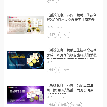
【獲獎訊息】恭賀！葡萄王生技榮
獲2019日本東京創新天才國際發
明展2金1特別獎！
2019-06-17
金牌
2019年
【獲獎訊息】葡萄王生技研發技術
發威！以獨創的液態發酵技術榮獲
馬來西亞ITEX國際發明展2金1最
2019-05-16
佳發明展
金牌
2019年
【獲獎訊息】恭賀！葡萄王益生
菌、猴頭菇技術獲日內瓦發明展1
金1銀1特別獎
2019-05-06
金牌
銀牌
2019年