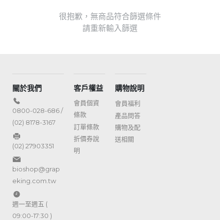
很抱歉，無商品符合篩選條件
請重新輸入篩選
關於我們
客戶權益
購物說明
會員個資
會員福利
0800-028-686 /
條款
產品問答
(02) 8178-3167
訂單條款
購物及配
折價券說
送相關
(02) 27903351
明
bioshop@grap
eking.com.tw
週一至週五 (
09:00-17:30 )