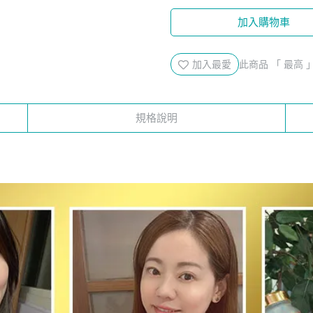
滿$2888贈【人蔘蜆B群30粒
加入購物車
滿$5888贈【認證靈芝60粒x
購健康官方商城下單滿$100
加入最愛
此商品 「 最高
規格說明