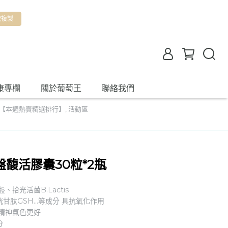
我複製
康專欄
關於葡萄王
聯絡我們
【本週熱賣精選排行】
,
活動區
馥活膠囊30粒*2瓶
拾光活菌B.Lactis
肽GSH...等成分 具抗氧化作用
精神氣色更好
分