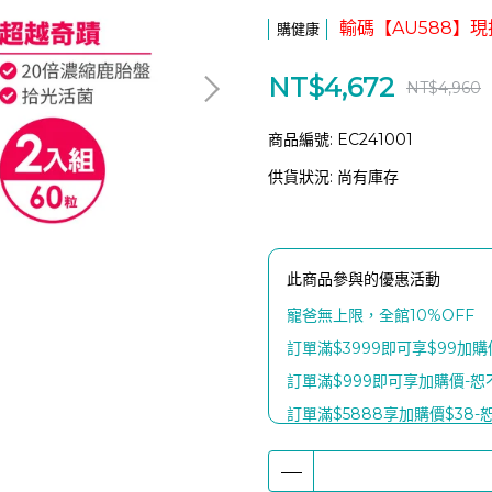
輸碼【AU588】現
購健康
NT$4,672
NT$4,960
商品編號:
EC241001
供貨狀況:
尚有庫存
此商品參與的優惠活動
寵爸無上限，全館10%OFF
訂單滿$3999即可享$99加
訂單滿$999即可享加購價-
訂單滿$5888享加購價$38
滿$8888贈【富士電通石墨稀
滿額$1999贈康普茶2瓶(口味