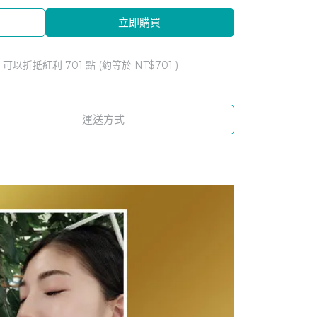
x1瓶】
立即購買
 1瓶】
享1點紅利回饋
 」可以折抵紅利
701
點 (約等於
NT$701
)
運送方式