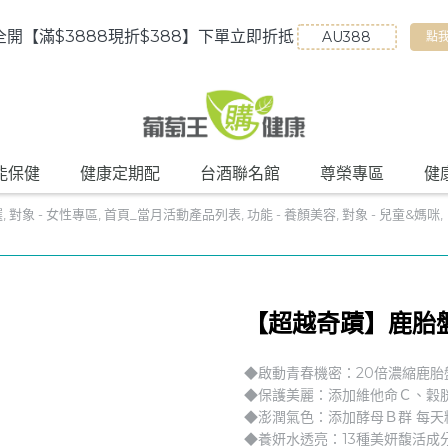
全開【滿$3888現折$388】下單立即折抵
點
能保健
健康定期配
台酒聯名館
尊榮專區
健
選
,
對象 - 女性專區
,
首頁_當月活動產品列表
,
功能 - 養顏美容
,
對象 - 兒童&媽咪
,
【超越奇蹟】鹿胎盤
◆啟動青春機密：20倍濃縮鹿胎盤、
◆保護美麗：添加維他命Ｃ、穀胱甘
◆澎潤氣色：添加酵母Ｂ群 每天
◆養妍水透亮：13種美妍馥活成