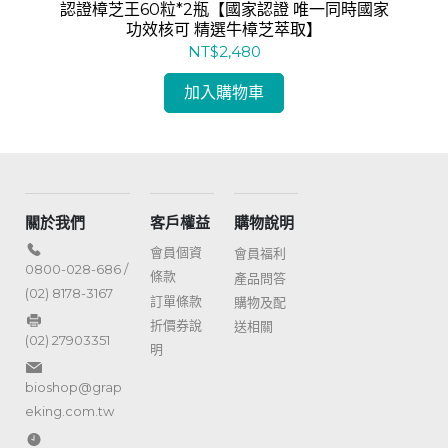
7瓶
認證樟芝王60粒*2瓶【國家認證 唯一同時國家
防
功效核可 精選牛樟芝萃取】
NT$2,480
加入購物車
關於我們
客戶權益
購物說明
會員個資
會員福利
0800-028-686 /
條款
產品問答
(02) 8178-3167
訂單條款
購物及配
折價券說
送相關
(02) 27903351
明
bioshop@grap
eking.com.tw