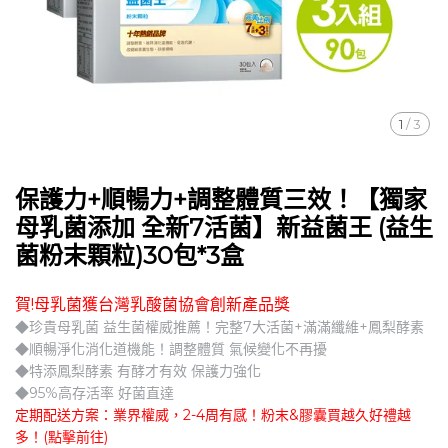
1
/
3
保護力+順暢力+調整體質三效！【獨家
母乳菌添加 全新7活菌】新益菌王 (益生
菌粉末顆粒)30包*3盒
賀!母乳菌獲台灣乳酸菌協會創新產品獎
◆珍貴母乳菌 益生菌權威推薦！完整7大活菌+滿滿纖維+鳳梨酵素
◆順暢淨化消化道機能！調整體質 氣候變化不再擾
◆特添鳳梨酵素 有酵才有效 保護力強化
◆95%高存活率 好菌直達
定期配送方案：業界權威，2-4周有感！粉末&膠囊買越久好禮越
多！(點擊前往)