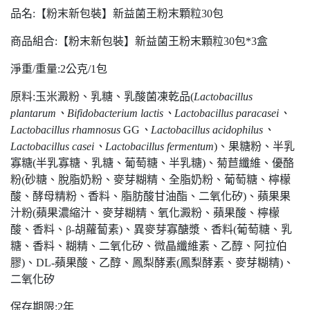
品名:【粉末新包裝】新益菌王粉末顆粒30包
商品組合:【粉末新包裝】新益菌王粉末顆粒30包*3盒
淨重/重量:2公克/1包
原料:玉米澱粉、乳糖、乳酸菌凍乾品(
Lactobacillus
plantarum
、Bifidobacterium lactis、Lactobacillus paracasei、
Lactobacillus rhamnosus
GG
、Lactobacillus acidophilus、
Lactobacillus casei、Lactobacillus fermentum
)、果糖粉、半乳
寡糖(半乳寡糖、乳糖、葡萄糖、半乳糖)、菊苣纖維、優酪
粉(砂糖、脫脂奶粉、麥芽糊精、全脂奶粉、葡萄糖、檸檬
酸、酵母精粉、香料、脂肪酸甘油酯、二氧化矽)、蘋果果
汁粉(蘋果濃縮汁、麥芽糊精、氧化澱粉、蘋果酸、檸檬
酸、香料、β-胡蘿蔔素)、異麥芽寡醣漿、香料(葡萄糖、乳
糖、香料、糊精、二氧化矽、微晶纖維素、乙醇、阿拉伯
膠)、DL-蘋果酸、乙醇、鳳梨酵素(鳳梨酵素、麥芽糊精)、
二氧化矽
保存期限:2年