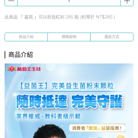
滿額$1999贈康普茶2瓶(口味隨機)
滿$2888贈【人蔘蜆B群30粒x1瓶】
此商品 「 最高 」可以折抵紅利
285
點 (約等於
NT$285
)
滿$5888贈【認證靈芝60粒x 1瓶】
購健康官方商城下單滿$100享1點紅利回饋
商品介紹
規格說明
運送方式
商品介紹