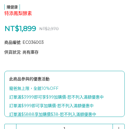
購健康
特添鳳梨酵素
NT$1,899
NT$2,970
商品編號:
EC036003
供貨狀況:
尚有庫存
此商品參與的優惠活動
寵爸無上限，全館10%OFF
訂單滿$3999即可享$99加購價-恕不列入滿額優惠中
訂單滿$999即可享加購價-恕不列入滿額優惠中
訂單滿$5888享加購價$38-恕不列入滿額優惠中
滿$8888贈【富士電通石墨稀熱感喚眼按摩儀 x 1個】