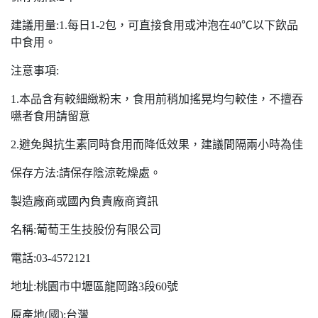
建議用量:1.每日1-2包，可直接食用或沖泡在40℃以下飲品
中食用。
注意事項:
1.本品含有較細緻粉末，食用前稍加搖晃均勻較佳，不擅吞
嚥者食用請留意
2.避免與抗生素同時食用而降低效果，建議間隔兩小時為佳
保存方法:請保存陰涼乾燥處。
製造廠商或國內負責廠商資訊
名稱:葡萄王生技股份有限公司
電話:03-4572121
地址:桃園市中壢區龍岡路3段60號
原產地(國):台灣