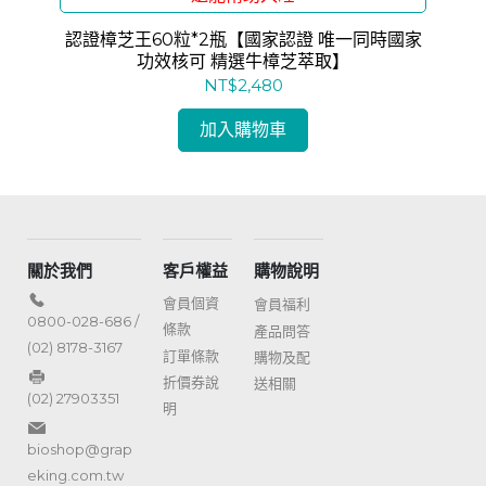
30
認證樟芝王60粒*2瓶【國家認證 唯一同時國家
【
功效核可 精選牛樟芝萃取】
NT$2,480
加入購物車
關於我們
客戶權益
購物說明
會員個資
會員福利
0800-028-686 /
條款
產品問答
(02) 8178-3167
訂單條款
購物及配
折價券說
送相關
(02) 27903351
明
bioshop@grap
eking.com.tw