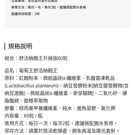
規格說明
組合：舒活納麴王升級版60粒
品名：葡萄王舒活納麴王
原料：紅麴粉末、微結晶狀α-纖維素、乳酸菌凍乾品
(Lactobacillus plantarum)、納豆發酵粉末[納豆菌發酵物(含
納豆激酶)、微結晶狀α-纖維素、麥芽糊精]、二氧化矽、硬
脂酸鎂、甜橙萃取物
膠囊：羥丙基甲基纖維素、純水、鹿角菜膠、氯化鉀
內容量：60粒 / 瓶
食用方式：每日一次，每次2粒，建議搭配開水食用。
保存方法：請置於陰涼乾燥處，避免高溫及陽光直射。