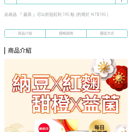
滿額$1999贈康普茶2瓶(口味隨機)
滿$2888贈【人蔘蜆B群30粒x1瓶】
此商品 「 最高 」可以折抵紅利
195
點 (約等於
NT$195
)
滿$5888贈【認證靈芝60粒x 1瓶】
購健康官方商城下單滿$100享1點紅利回饋
商品介紹
規格說明
運送方式
商品介紹