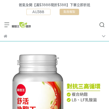
買多折多【滿$5888現折$588】官網獨家優惠
點我複製