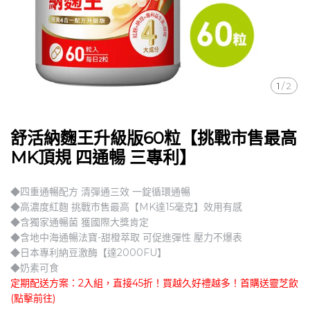
1
/
2
舒活納麴王升級版60粒【挑戰市售最高
MK頂規 四通暢 三專利】
◆四重通暢配方 清彈通三效 一錠循環通暢
◆高濃度紅麴 挑戰市售最高【MK達15毫克】效用有感
◆含獨家通暢菌 獲國際大獎肯定
◆含地中海通暢法寶-甜橙萃取 可促進彈性 壓力不爆表
◆日本專利納豆激酶【達2000FU】
◆奶素可食
定期配送方案：2入組，直接45折！買越久好禮越多！首購送靈芝飲
(點擊前往)