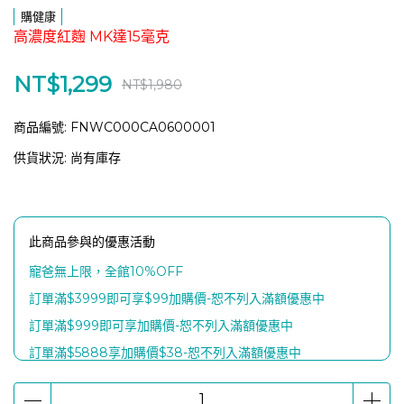
購健康
高濃度紅麴 MK達15毫克
NT$1,299
NT$1,980
商品編號:
FNWC000CA0600001
供貨狀況:
尚有庫存
此商品參與的優惠活動
寵爸無上限，全館10%OFF
訂單滿$3999即可享$99加購價-恕不列入滿額優惠中
訂單滿$999即可享加購價-恕不列入滿額優惠中
訂單滿$5888享加購價$38-恕不列入滿額優惠中
滿$8888贈【富士電通石墨稀熱感喚眼按摩儀 x 1個】