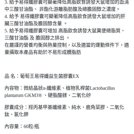
3. 給予易得纖膠囊可顯著降低高脂飲食誘發大鼠增加的血清
中三酸甘油酯、 非酯化游離脂肪酸及總膽固醇之濃度。
4. 給予 易得纖膠囊可顯著降低高脂飲食誘發大鼠增加的肝
臟三酸甘油酯及膽固醇含量 。
5. 給予易得纖膠囊可增加 高脂飲食誘發大鼠糞便總脂質、
三酸甘油酯 及 膽固醇之排出 。
在嚴謹的營養均衡與熱量控制，以及適當的運動條件下，適
量攝取本產品有助於不易形成體脂肪
品 名：葡萄王易得纖益生菌膠囊EX
內容物：微結晶狀α-纖維素、植物乳桿菌Lactobacillus
plantarum GKM3® 、硬脂酸鎂、二氧化矽
膠囊成分：羥丙基甲基纖維素、純水、鹿角菜膠、二氧化
鈦、氯化鉀
內容量：60粒/瓶