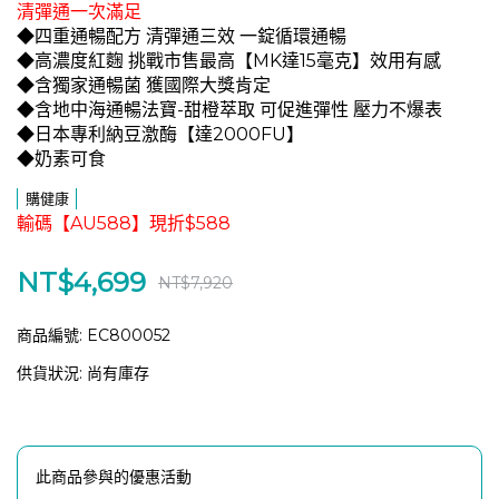
清彈通一次滿足
◆四重通暢配方 清彈通三效 一錠循環通暢
◆高濃度紅麴 挑戰市售最高【MK達15毫克】效用有感
◆含獨家通暢菌 獲國際大獎肯定
◆含地中海通暢法寶-甜橙萃取 可促進彈性 壓力不爆表
◆日本專利納豆激酶【達2000FU】
◆奶素可食
購健康
輸碼【AU588】現折$588
NT$4,699
NT$7,920
商品編號:
EC800052
供貨狀況:
尚有庫存
此商品參與的優惠活動