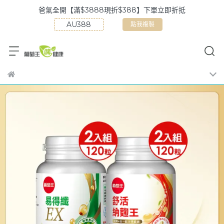
88】下單立即折抵
買多折多【滿$5888現折$58
點我複製
點