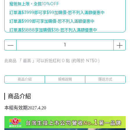
寵爸無上限，全館10%OFF
訂單滿$3999即可享$99加購價-恕不列入滿額優惠中
訂單滿$999即可享加購價-恕不列入滿額優惠中
訂單滿$5888享加購價$38-恕不列入滿額優惠中
滿$8888贈【富士電通石墨稀熱感喚眼按摩儀 x 1個】
滿額$1999贈康普茶2瓶(口味隨機)
滿$2888贈【人蔘蜆B群30粒x1瓶】
此商品 「 最高 」可以折抵紅利
0
點 (約等於
NT$0
)
滿$5888贈【認證靈芝60粒x 1瓶】
購健康官方商城下單滿$100享1點紅利回饋
商品介紹
規格說明
運送方式
商品介紹
本組有效期2027.4.20