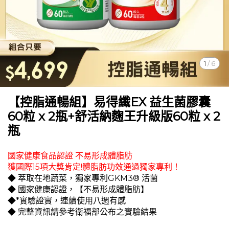
1
/
6
【控脂通暢組】易得纖EX 益生菌膠囊
60粒 x 2瓶+舒活納麴王升級版60粒 x 2
瓶
國家健康食品認證 不易形成體脂肪
獲國際15項大獎肯定!體脂肪功效通過獨家專利！
◆ 萃取在地蔬菜，獨家專利GKM3® 活菌
◆ 國家健康認證，【不易形成體脂肪】
◆*實驗證實，連續使用八週有感
◆ 完整資訊請參考衛福部公布之實驗結果