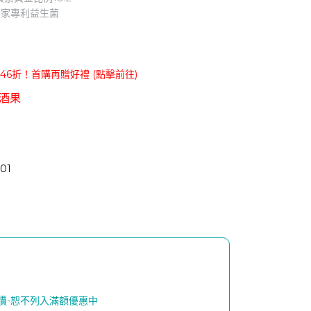
獨家專利益生菌
6折！首購再贈好禮 (點擊前往)
酒果
01
購價-恕不列入滿額優惠中