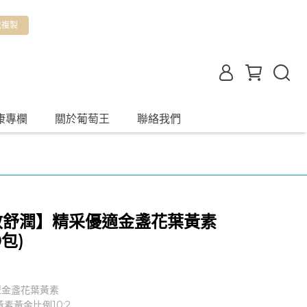
我複製
康專欄
關於葡萄王
聯絡我們
】
效舒潤】精采優適金盞花葉黃素
包)
型金盞花葉黃素
素黃金比例10:2