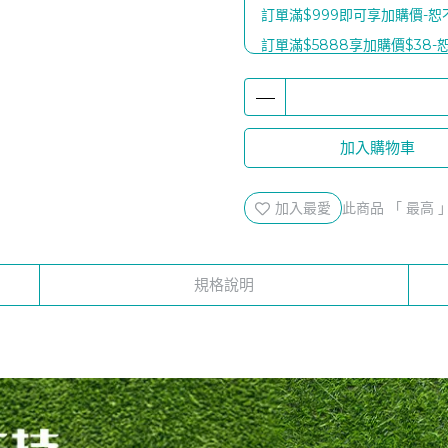
訂單滿$999即可享加購價-
訂單滿$5888享加購價$38
滿$8888贈【富士電通石墨稀
滿額$1999贈康普茶2瓶(口味
滿$2888贈【人蔘蜆B群30粒
加入購物車
滿$5888贈【認證靈芝60粒x
購健康官方商城下單滿$100
加入最愛
此商品 「 最高
規格說明