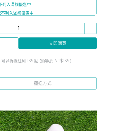
恕不列入滿額優惠中
-恕不列入滿額優惠中
熱感喚眼按摩儀 x 1個】
隨機)
x1瓶】
立即購買
 1瓶】
享1點紅利回饋
 」可以折抵紅利
135
點 (約等於
NT$135
)
運送方式