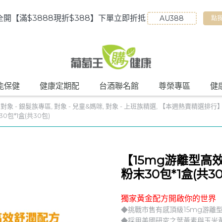
全開【滿$3888現折$388】下單立即折抵
點
能保健
健康定期配
台酒聯名館
尊榮專區
健
,
對象 - 銀髮族專區
,
對象 - 兒童&媽咪
,
對象 - 上班族精選
,
【本週熱賣精選排行
包*1盒(共30包)
【15mg游離型高
粉末30包*1盒(共30
獨家黃金配方開啟你的世界
◆挑戰市售有感頂級15mg游離
◆採用美國研究之葉黃素與玉米黃