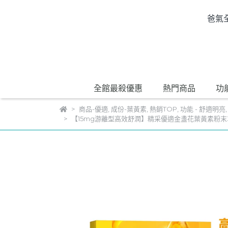
爸氣
全館最殺優惠
熱門商品
功
商品-優適
,
成份-葉黃素
,
熱銷TOP
,
功能 - 舒適明亮
【15mg游離型高效舒潤】精采優適金盞花葉黃素粉末30