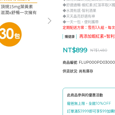
◆舒適通暢-蝦紅素(紅藻萃取)X
◆水潤有感-智利酒果
◆天天晶亮舒適有神
◆一天一包，便利攜帶
定期配送方案：雪亮3入組，每次4
再添加蝦紅素+智利
購健康
NT$899
NT$1,480
商品編號:
FLUP000PD03000
供貨狀況:
尚有庫存
此商品參與的優惠活動
寵爸無上限，全館10%OFF
訂單滿$3999即可享$99加