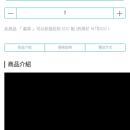
滿額$1999贈康普茶2瓶(口味隨機)
滿$2888贈【人蔘蜆B群30粒x1瓶】
滿$5888贈【認證靈芝60粒x 1瓶】
此商品 「 最高 」可以折抵紅利
500
點 (約等於
NT$500
)
購健康官方商城下單滿$100享1點紅利回饋
商品介紹
規格說明
運送方式
商品介紹