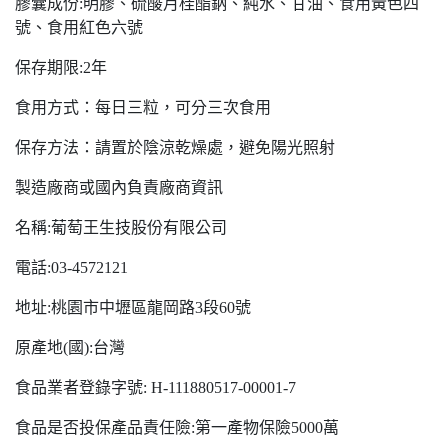
膠囊成份:明膠、硫酸月桂酯鈉、純水、甘油、食用黃色四
號、食用紅色六號
保存期限:2年
食用方式：每日三粒，可分三次食用
保存方法：請置於陰涼乾燥處，避免陽光照射
製造廠商或國內負責廠商資訊
名稱:葡萄王生技股份有限公司
電話:03-4572121
地址:桃園市中壢區龍岡路3段60號
原產地(國):台灣
食品業者登錄字號: H-111880517-00001-7
食品是否投保產品責任險:第一產物保險5000萬