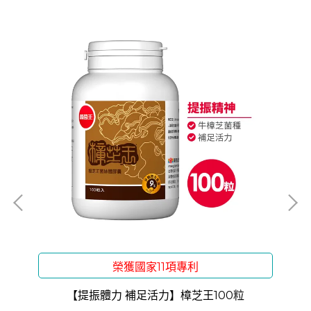
榮獲國家11項專利
30
【提振體力 補足活力】樟芝王100粒