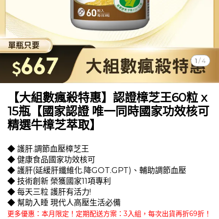
1
/
4
【大組數瘋殺特惠】認證樟芝王60粒 x
15瓶【國家認證 唯一同時國家功效核可
精選牛樟芝萃取】
◆ 護肝.調節血壓樟芝王
◆ 健康食品國家功效核可
◆ 護肝(延緩肝纖維化.降GOT.GPT)、輔助調節血壓
◆ 技術創新 榮獲國家11項專利
◆ 每天三粒 護肝有活力!
◆ 幫助入睡 現代人高壓生活必備
更多優惠：本月限定！定期配送方案：3入組，每次出貨再折69折！