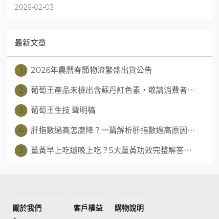
2026-02-03
最新文章
1
2026年農曆春節物流繁盛出貨公告
2
葡萄王產品未檢出含蘇丹紅色素，敬請消費者⋯
3
葡萄王生技 聲明稿
4
肝指數過高怎麼降？一篇解析肝指數過高原因⋯
5
薑黃早上吃還晚上吃？5大薑黃功效完整解答⋯
關於我們
客戶權益
購物說明