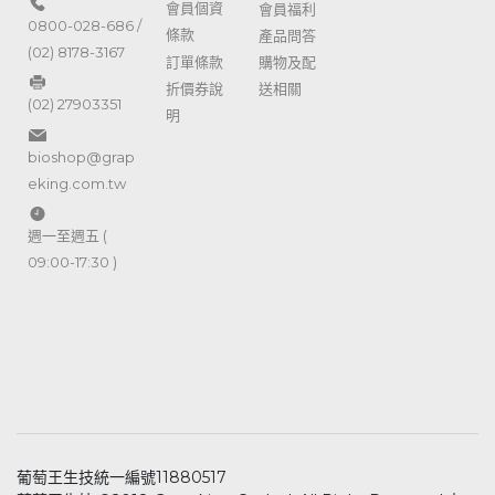
會員個資
會員福利
0800-028-686 /
條款
產品問答
(02) 8178-3167
訂單條款
購物及配
折價券說
送相關
(02) 27903351
明
bioshop@grap
eking.com.tw
週一至週五 (
09:00-17:30 )
葡萄王生技統一編號11880517